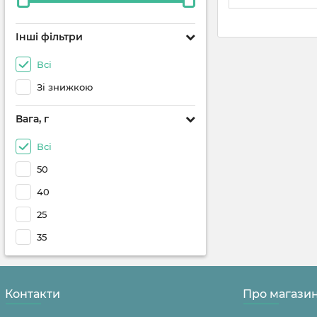
Інші фільтри
Всі
Зі знижкою
Вага, г
Всі
50
40
25
35
Контакти
Про магази