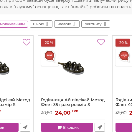
о , прикорм завжди буде зверху годівниці залучаючи рибу н
 як в "глухому" оснащенні, так і "інлайн", роблячи цю снаст
амовчуванням
ціною
назвою
рейтингу
-20 %
-20 %
ідсікай Метод
Годівниця Ай підсікай Метод
Годівни
озмір S
Флет 35 грам розмір S
Флет 4
н
грн
24,00
30,00
35,00
ик
В кошик