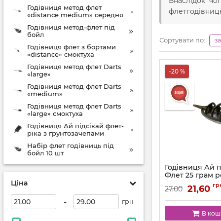
Внаслідок чог
Годівниця метод флет
флетгодівницю
«distance medium» середня
Годівниця метод-флет під
бойл
Сортувати по:
з
Годівниця флет з бортами
«distance» смоктуха
Годівниця метод флет Darts
-20 %
«large»
Годівниця метод флет Darts
«medium»
Годівниця метод флет Darts
«large» смоктуха
Годівниця Ай підсікай флет-
ріка з грунтозачепами
Набір флет годівниць під
бойл 10 шт
Годівниця Ай п
Флет 25 грам р
Ціна
гр
21,60
27,00
-
грн
В кош