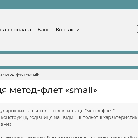
ка та оплата
Блог
Контакти
я метод-флет «small»
ця метод-флет «small»
улярніших на сьогодні годівниць, це "метод-флет" .
 конструкції, годівниця має відмінні польотні характеристики
 вниз!