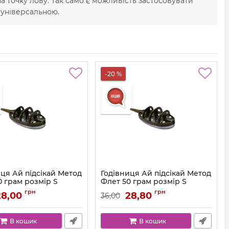
а точку лову. Так само є можливість застосовувати
ь універсальною.
-20 %
ця Ай підсікай Метод
Годівниця Ай підсікай Метод
0 грам розмір S
Флет 50 грам розмір S
грн
грн
28,00
28,80
36,00
В кошик
В кошик