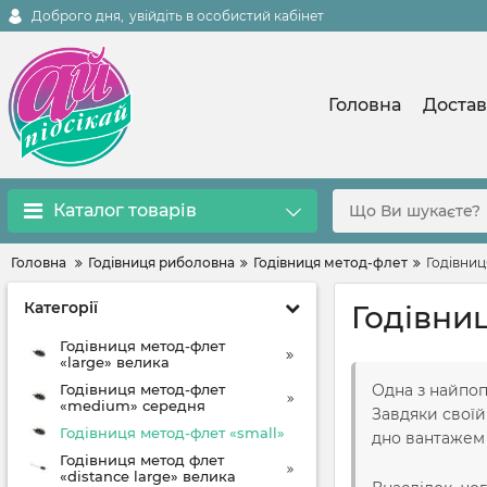
Доброго дня,
увійдіть в особистий кабінет
Головна
Достав
Каталог товарів
Головна
Годівниця риболовна
Годівниця метод-флет
Годівниц
Категорії
Годівни
Годівниця метод-флет
«large» велика
Годівниця метод-флет
Одна з найпоп
«medium» середня
Завдяки своїй
Годівниця метод-флет «small»
дно вантажем
Годівниця метод флет
«distance large» велика