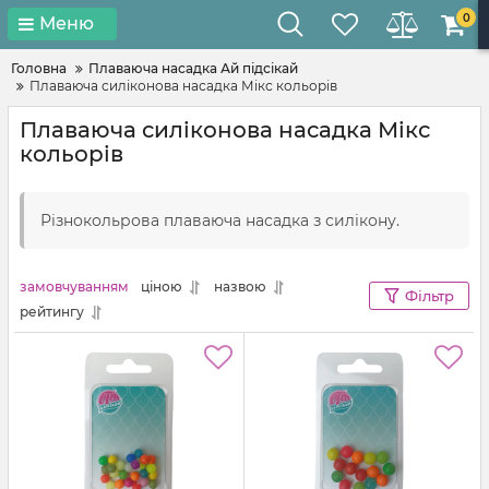
0
Меню
Головна
Плаваюча насадка Ай підсікай
Плаваюча силіконова насадка Мікс кольорів
Плаваюча силіконова насадка Мікс
кольорів
Різнокольрова плаваюча насадка з силікону.
замовчуванням
ціною
назвою
Фільтр
рейтингу