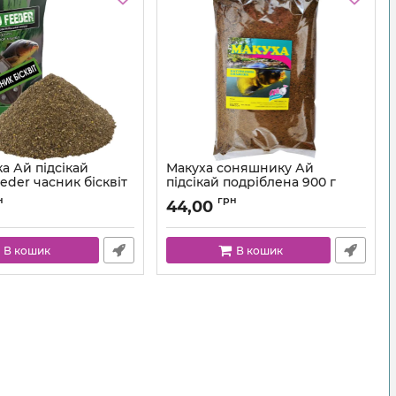
а Ай підсікай
Макуха соняшнику Ай
eder часник бісквіт
підсікай подріблена 900 г
н
грн
44,00
В кошик
В кошик