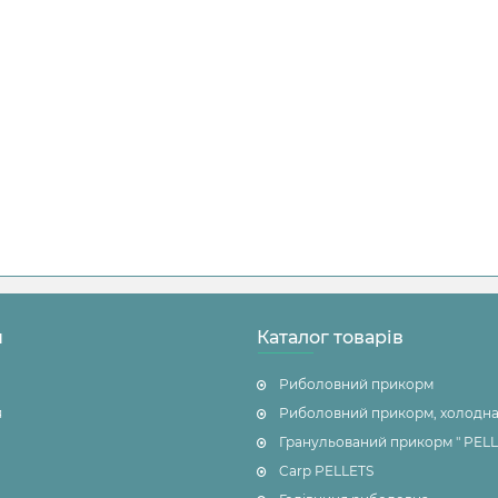
н
Каталог товарів
Риболовний прикорм
я
Риболовний прикорм, холодна
Гранульований прикорм " PELL
Carp PELLETS