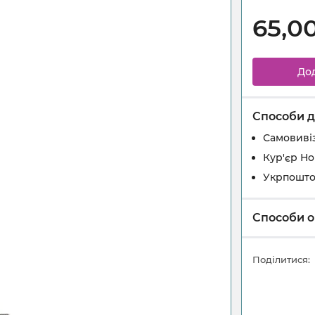
65,0
До
Способи д
Самовивіз
Кур'єр Н
Укрпошт
Способи о
Поділитися: