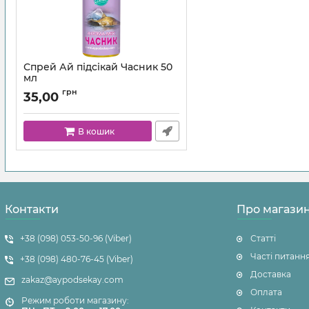
Спрей Ай підсікай Часник 50
мл
грн
35,00
В кошик
Контакти
Про магази
+38 (098) 053-50-96 (Viber)
Статті
Часті питанн
+38 (098) 480-76-45 (Viber)
Доставка
zakaz@aypodsekay.com
Оплата
Режим роботи магазину: