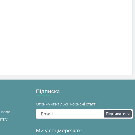
Підписка
Отримуйте тільки корисні статті!
 вода
Підписатися
ETS"
Ми у соцмережах: