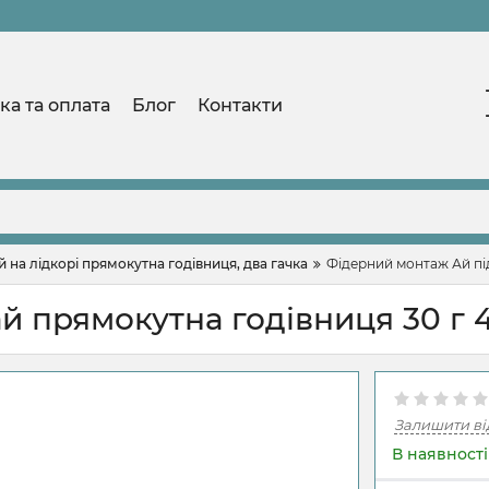
ка та оплата
Блог
Контакти
 на лідкорі прямокутна годівниця, два гачка
Фідерний монтаж Ай під
й прямокутна годівниця 30 г 4
Залишити ві
В наявності