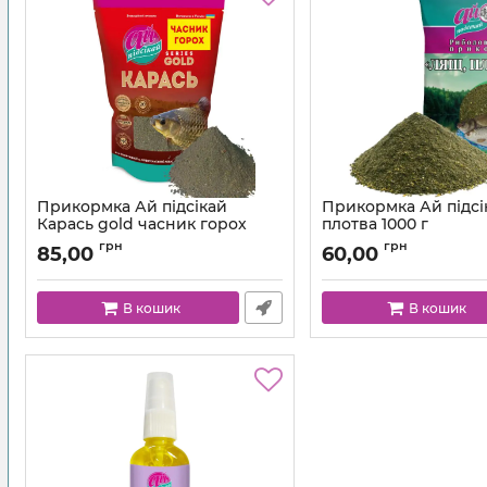
Прикормка Ай підсікай
Прикормка Ай підсі
Карась gold часник горох
плотва 1000 г
1000 г
грн
грн
85,00
60,00
В кошик
В кошик