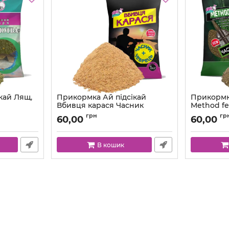
кай Лящ,
Прикормка Ай підсікай
Прикормк
Вбивця карася Часник
Method fe
Чебрець 1000 г
1000 г
грн
гр
60,00
60,00
В кошик