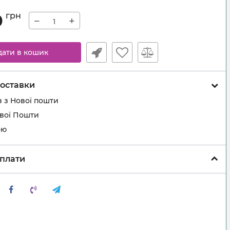
0
грн
−
+
дати в кошик
оставки
 з Нової пошти
ової Пошти
ою
плати