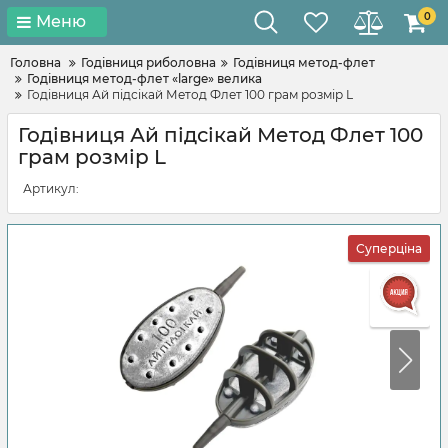
0
Меню
Головна
Годівниця риболовна
Годівниця метод-флет
Годівниця метод-флет «large» велика
Годівниця Ай підсікай Метод Флет 100 грам розмір L
Годівниця Ай підсікай Метод Флет 100
грам розмір L
Артикул:
Суперціна