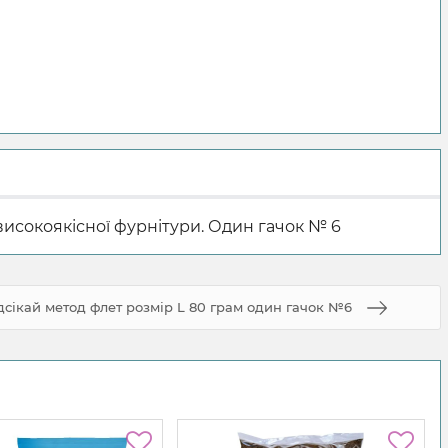
високоякісної фурнітури. Один гачок № 6
сікай метод флет розмір L 80 грам один гачок №6