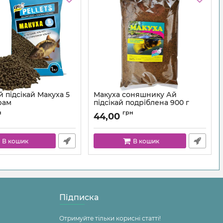
 підсікай Макуха 5
Макуха соняшнику Ай
рам
підсікай подріблена 900 г
н
грн
44,00
В кошик
В кошик
Підписка
Отримуйте тільки корисні статті!