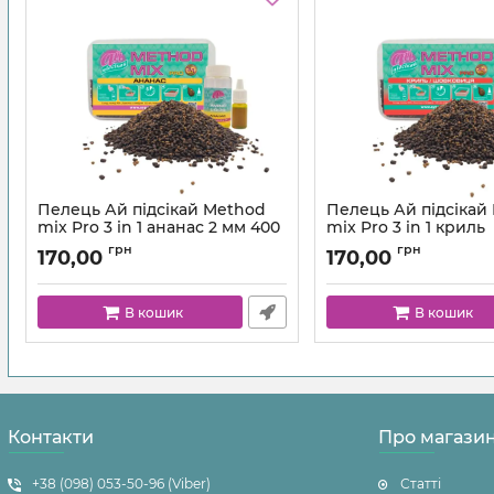
Пелець Ай підсікай Method
Пелець Ай підсікай
mix Pro 3 in 1 ананас 2 мм 400
mix Pro 3 in 1 криль
г
шовковиця 2 мм 400
грн
грн
170,00
170,00
В кошик
В кошик
Контакти
Про магази
+38 (098) 053-50-96 (Viber)
Статті