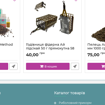
 Method
Годівниця фідерна Ай
Пелець Ай
підсікай 50 г прямокутна 58
мм 1000 г
 г
мм
грн
гр
40,00
75,00
В кошик
н
Каталог товарів
Риболовний прикорм