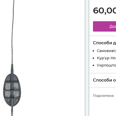
60,0
До
Способи д
Самовивіз
Кур'єр Н
Укрпошт
Способи о
Поділитися: