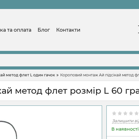
ка та оплата
Блог
Контакти
ай метод флет L один гачок
Короповий монтаж Ай підсікай метод фл
ай метод флет розмір L 60 гр
Залишити ві
В наявності