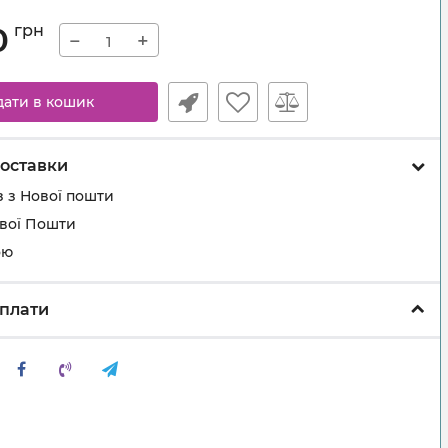
0
грн
−
+
дати в кошик
оставки
 з Нової пошти
ової Пошти
ою
плати