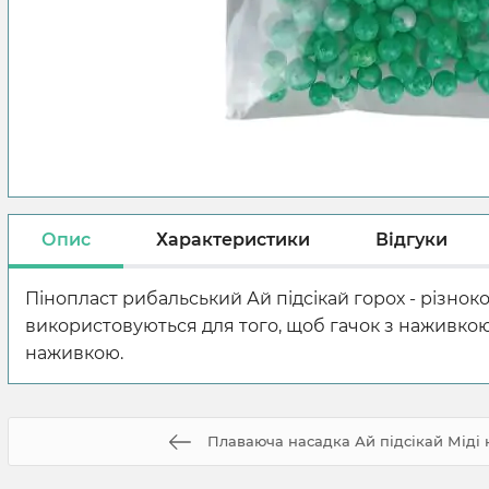
Опис
Характеристики
Відгуки
Пінопласт рибальський Ай підсікай горох - різно
використовуються для того, щоб гачок з наживкою 
наживкою.
Плаваюча насадка Ай підсікай Міді