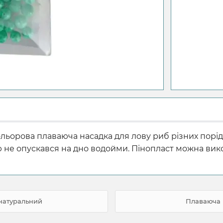
кольорова плаваюча насадка для лову риб різних порі
не опускався на дно водойми. Пінопласт можна викори
 натуральний
Плаваюча 