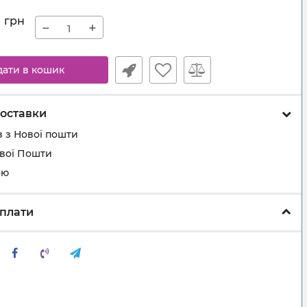
0
грн
−
+
дати в кошик
оставки
 з Нової пошти
ової Пошти
ою
плати