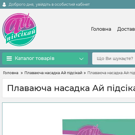
Доброго дня,
увійдіть в особистий кабінет
Головна
Достав
Каталог товарів
Головна
Плаваюча насадка Ай підсікай
Плаваюча насадка Ай під
Плаваюча насадка Ай підсіка