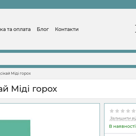
ка та оплата
Блог
Контакти
сікай Міді горох
й Міді горох
Залишити ві
В наявності