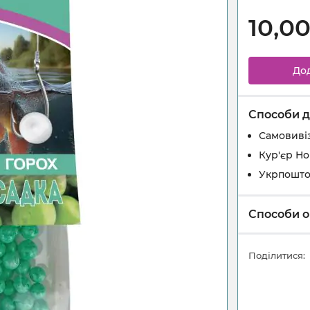
10,0
До
Способи д
Самовивіз
Кур'єр Н
Укрпошт
Способи о
Поділитися: